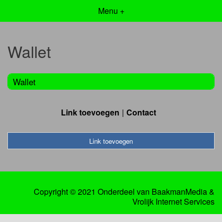
Menu +
Wallet
Wallet
Link toevoegen
Contact
Link toevoegen
Copyright © 2021 Onderdeel van
BaakmanMedia
&
Vrolijk Internet Services